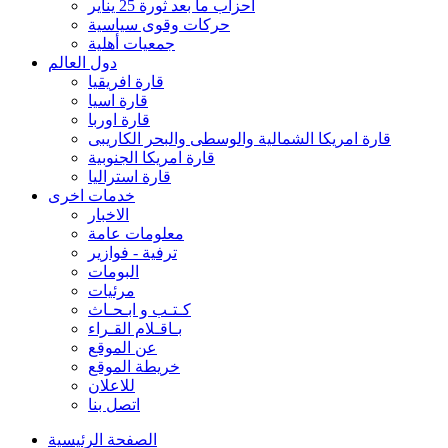
احزاب ما بعد ثورة 25 يناير
حركات وقوى سياسية
جمعيات أهلية
دول العالم
قارة افريقيا
قارة اسيا
قارة اوربا
قارة امريكا الشمالية والوسطى والبحر الكاريبى
قارة امريكا الجنوبية
قارة استراليا
خدمات اخرى
الاخبار
معلومات عامة
ترفية - فوازير
البومات
مرئيات
كـتـب و ابـحـاث
بـاقـلام القـراء
عن الموقع
خريطة الموقع
للاعلان
اتصل بنا
الصفحة الرئيسية