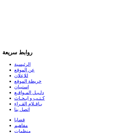
روابط سريعة
الرئيسية
عن الموقع
للاعلان
خريطة الموقع
استبيان
دلـيـل المـواقـع
كـتـب و ابـحـاث
بـاقـلام القـراء
اتصل بنا
قضايا
مفاهيم
منظمات