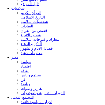
دليل المواقع
اسلاميات
القرأن الكريم
التاريخ الاسلامى
شخصيات اسلامية
العبادات
قصص من القرأن
قصص الانبياء
معارك و فتوحات اسلامية
الذكر و الدعاء
فضائل الايام والشهور
معلومات دينية
مصر
سياسة
اقتصاد
ثقافة
مجتمع و ناس
فن
رياضة
تقارير و ندوات
الدورات التدريبية والمؤتمرات
المجتمع المدنى
احزاب سياسية قائمة