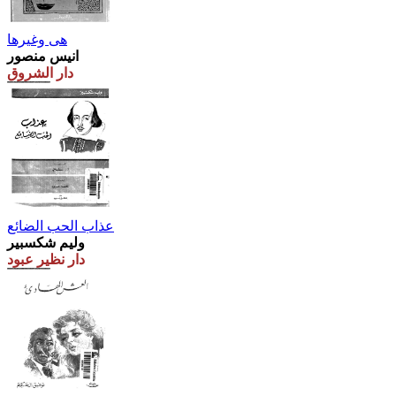
هى وغيرها
انيس منصور
دار الشروق
عذاب الحب الضائع
وليم شكسبير
دار نظير عبود