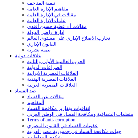
تنمية المتاحف
مفاهيم الإدارة العامة
مقالات في الإدارة العامة
علماء الإدارة العامة
مقالات أ د عطية حسين أفندي
إدارة أراضي الدولة
تجارب الاصلاح الإداري على مستوى العالم
القانون الإداري
تنمية بشرية
علاقات دولية
الحرب العالمية الأولى والثانية
الصراعات الدولية
العلاقات المصرية الإيرانية
العلاقات المصرية الهندية
العلاقات المصرية العربية
ضد الفساد
مقالات عن الفساد
المفاهيم
إتفاقيات وتقارير مكافحة الفساد
منظمات الشفافية ومكافحة الفساد في الوطن العربي
Terms of anti- corruption
عقوبات الفساد في القانون المصري
جهات مكافحة الفساد في جمهورية مصر العربية
شكوى المواطنين