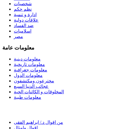
شخصيات
نظم حكم
ادارة و تنمية
علاقات دولية
ضد الفساد
اسلاميات
مصر
معلومات عامة
معلومات دينية
معلومات تاريخية
معلومات جغرافية
معلومات الدول
مخترعون ومكتشفون
عجائب الدنيا السبع
المخلوقات و الكائنات الحية
معلومات طبية
من اقوال د./ ابراهيم الفقى
اقوال وامثال