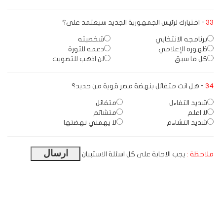
33
- اختيارك لرئيس الجمهورية الجديد سيعتمد على؟
برنامجه الانتخابي
شخصيته
ظهوره الإعلامي
دعمه للثورة
كل ما سبق
لن اذهب للتصويت
34
- هل انت متفائل بنهضة مصر قوية من جديد؟
شديد التفاءل
متفائل
لا اعلم
متشائم
شديد التشاءم
لا يهمني نهضتها
ملاحظة :
يجب الاجابة على كل اسئلة الاستبيان