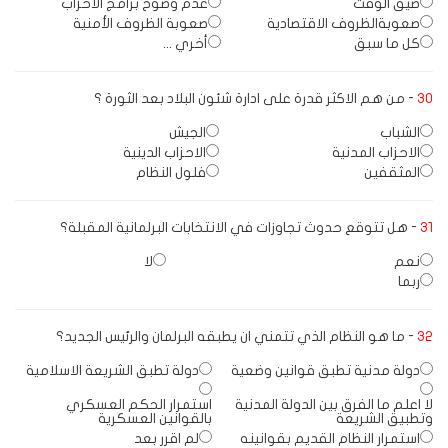
ضيق الوقت
عدم وضوح برامج الاحزاب
صعوبةالظروف الاقتصادية
صعوبة الظروف الأمنية
كل ما سبق
أخري ...
30
- من هم الاكثر قدرة على ادارة شئون البلاد بعد الثورة ؟
الشباب
الجيش
الاحزاب المدنية
الاحزاب الدينية
المثقفين
فلول النظام
31
- هل تتوقع حدوث تجاوزات في الانتخابات البرلمانية المقبلة؟
نعم
لا
ربما
32
- ما هو النظام الذي تتمني ان يطبقه البرلمان والرئيس الجديد؟
دولة مدنية تطبق قوانين وضعية
دولة تطبق الشريعة الاسلامية
لا اعلم ما الفرق بين الدولة المدنية
استمرار الحكم العسكري
وتطبيق الشريعة
بالقوانين العسكرية
استمرار النظام القديم بقوانينه
لم اقرر بعد