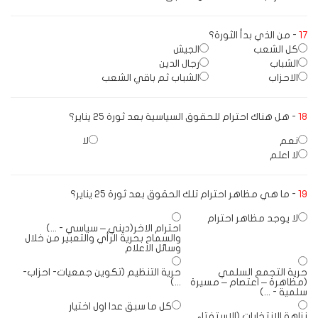
17
- من الذي بدأ الثورة؟
كل الشعب
الجيش
الشباب
رجال الدين
الاحزاب
الشباب ثم باقي الشعب
18
- هل هناك احترام للحقوق السياسية بعد ثورة 25 يناير؟
نعم
لا
لا اعلم
19
- ما هي مظاهر احترام تلك الحقوق بعد ثورة 25 يناير؟
لا يوجد مظاهر احترام
احترام الاخر(ديني – سياسي - ...)
والسماح بحرية الرأي والتعبير من خلال
وسائل الاعلام
حرية التجمع السلمي
حرية التنظيم (تكوين جمعيات- احزاب-
(مظاهرة – اعتصام – مسيرة
...)
سلمية - ...)
كل ما سبق عدا اول اختيار
نزاهة الانتخابات (الاستفتاء