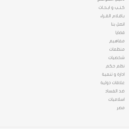
كـتـب و ابـحـاث
بـاقـلام القـراء
اتصل بنا
قضايا
مفاهيم
منظمات
شخصيات
نظم حكم
ادارة و تنمية
علاقات دولية
ضد الفساد
اسلاميات
مصر