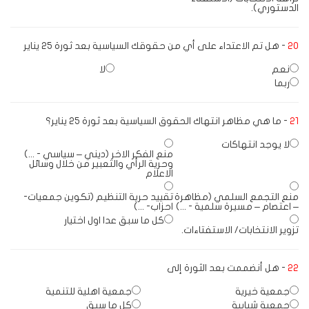
الدستوري).
20
- هل تم الاعتداء على أي من حقوقك السياسية بعد ثورة 25 يناير
نعم
لا
ربما
21
- ما هي مظاهر انتهاك الحقوق السياسية بعد ثورة 25 يناير؟
لا يوجد انتهاكات
منع الفكر الاخر (ديني – سياسي - ...)
وحرية الرأي والتعبير من خلال وسائل
الاعلام
منع التجمع السلمي (مظاهرة
تقييد حرية التنظيم (تكوين جمعيات-
– اعتصام – مسيرة سلمية - ...)
احزاب- ...)
كل ما سبق عدا اول اختيار
تزوير الانتخابات/ الاستفتاءات.
22
- هل أنضممت بعد الثورة إلى
جمعية خيرية
جمعية اهلية للتنمية
جمعية شبابية
كل ما سبق