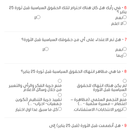
6
- في رأيك هل كان هناك احترام لتلك الحقوق السياسية قبل ثورة 25
يناير ؟
نعم
لا
لا اعلم
7
- هل تم الاعتداء على أي من حقوقك السياسية قبل الثورة؟
نعم
لا
ربما
8
- ما هي مظاهر انتهاك الحقوق السياسية قبل ثورة 25 يناير؟
لم يكن هناك انتهاك للحقوق
منع حرية الفكر والرأي والتعبير
السياسية قبل الثورة
من خلال وسائل الاعلام
منع التجمع السلمي (مظاهرة –
تقييد حرية التنظيم (تكوين
اعتصام – مسيرة سلمية - ...)
جمعيات- احزاب- ...)
تزوير الانتخابات/ الاستفتاءات.
كل ما سبق عدا اول اختيار
9
- هل أنضممت قبل الثورة (قبل 25 يناير) إلى