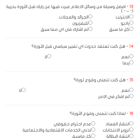
13
- افضل وسيلة من وسائل الاعلام عبرت فيها عن رايك قبل الثورة بحرية
(- – - )
الانترنت
الجرائد والمجلات
راديو
تليفزيون
كل ما سبق
لم اشارك في اي مما سبق
14
- هل كنت تعتقد حدوث اي تغيير سياسي قبل الثورة؟
نعم
لا
ربما
15
- هل كنت تتمنى وقوع ثورة؟
نعم
لا
لم افكر في الامر
16
- لماذا كنت تتمنى وقوع الثورة؟
انتشار الفساد
عدم احترام حقوقي
تزوير الانتخابات
تدني الخدمات الاقتصادية والاجتماعية
انتشار البطالة
كل ماسبق