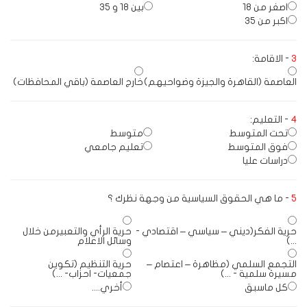
اصغر من 18
بين 18 و 35
اكبر من 35
3
- الاقامة:
العاصمة (القاهرة والجيزة وضواحيهم)
خارج العاصمة (باقي المحافظات)
4
- التعليم:
تحت المتوسط
متوسط
فوق المتوسط
تعليم جامعي
دراسات عليا
5
- ما هي الحقوق السياسية من وجهة نظرك ؟
حرية الفكر(ديني – سياسي – اقتصادي -
حرية الرأي والتعبيرمن خلال
...)
وسائل الاعلام
التجمع السلمي (مظاهرة – اعتصام –
حرية التنظيم (تكوين
مسيرة سلمية - ...)
جمعيات- احزاب- ...)
كل ماسبق
أخري....