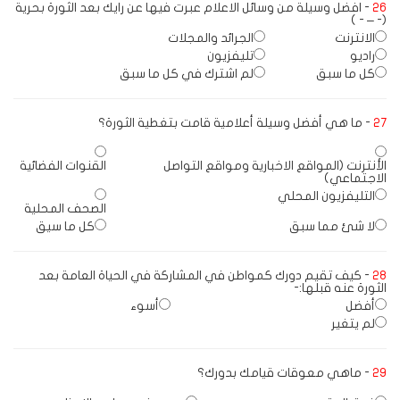
26
- افضل وسيلة من وسائل الاعلام عبرت فيها عن رايك بعد الثورة بحرية
(- – - )
الانترنت
الجرائد والمجلات
راديو
تليفزيون
كل ما سبق
لم اشترك في كل ما سبق
27
- ما هي أفضل وسيلة أعلامية قامت بتغطية الثورة؟
الأنترنت (المواقع الاخبارية ومواقع التواصل
القنوات الفضائية
الاجتماعي)
التليفزيون المحلي
الصحف المحلية
لا شئ مما سبق
كل ما سيق
28
- كيف تقيم دورك كمواطن في المشاركة في الحياة العامة بعد
الثورة عنه قبلها:-
أفضل
أسوء
لم يتغير
29
- ماهي معوقات قيامك بدورك؟