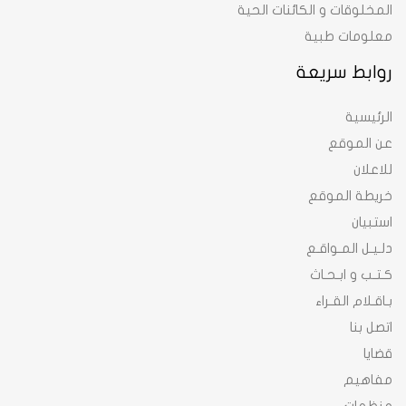
المخلوقات و الكائنات الحية
معلومات طبية
روابط سريعة
الرئيسية
عن الموقع
للاعلان
خريطة الموقع
استبيان
دلـيـل المـواقـع
كـتـب و ابـحـاث
بـاقـلام القـراء
اتصل بنا
قضايا
مفاهيم