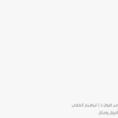
اقوال د./ ابراهيم الفقى
ال وامثال