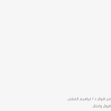
اقوال د./ ابراهيم الفقى
ال وامثال