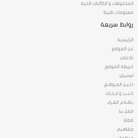
المخلوقات و الكائنات الحية
معلومات طبية
روابط سريعة
الرئيسية
عن الموقع
للاعلان
خريطة الموقع
استبيان
دلـيـل المـواقـع
كـتـب و ابـحـاث
بـاقـلام القـراء
اتصل بنا
قضايا
مفاهيم