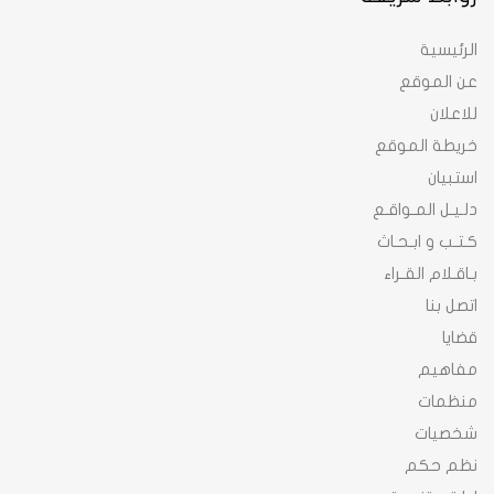
الرئيسية
عن الموقع
للاعلان
خريطة الموقع
استبيان
دلـيـل المـواقـع
كـتـب و ابـحـاث
بـاقـلام القـراء
اتصل بنا
قضايا
مفاهيم
منظمات
شخصيات
نظم حكم