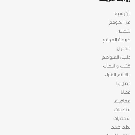
الرئيسية
عن الموقع
للاعلان
خريطة الموقع
استبيان
دلـيـل المـواقـع
كـتـب و ابـحـاث
بـاقـلام القـراء
اتصل بنا
قضايا
مفاهيم
منظمات
شخصيات
نظم حكم