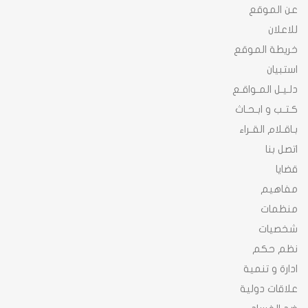
عن الموقع
للاعلان
خريطة الموقع
استبيان
دلـيـل المـواقـع
كـتـب و ابـحـاث
بـاقـلام القـراء
اتصل بنا
قضايا
مفاهيم
منظمات
شخصيات
نظم حكم
ادارة و تنمية
علاقات دولية