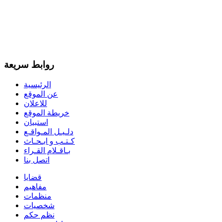
روابط سريعة
الرئيسية
عن الموقع
للاعلان
خريطة الموقع
استبيان
دلـيـل المـواقـع
كـتـب و ابـحـاث
بـاقـلام القـراء
اتصل بنا
قضايا
مفاهيم
منظمات
شخصيات
نظم حكم