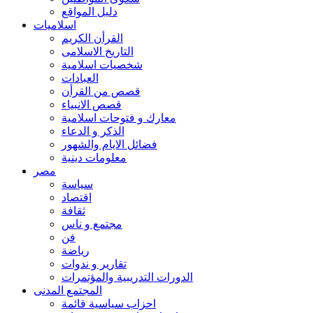
دليل المواقع
اسلاميات
القرأن الكريم
التاريخ الاسلامى
شخصيات اسلامية
العبادات
قصص من القرأن
قصص الانبياء
معارك و فتوحات اسلامية
الذكر و الدعاء
فضائل الايام والشهور
معلومات دينية
مصر
سياسة
اقتصاد
ثقافة
مجتمع و ناس
فن
رياضة
تقارير و ندوات
الدورات التدريبية والمؤتمرات
المجتمع المدنى
احزاب سياسية قائمة