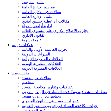
تنمية المتاحف
مفاهيم الإدارة العامة
مقالات في الإدارة العامة
علماء الإدارة العامة
مقالات أ د عطية حسين أفندي
إدارة أراضي الدولة
تجارب الاصلاح الإداري على مستوى العالم
القانون الإداري
تنمية بشرية
علاقات دولية
الحرب العالمية الأولى والثانية
الصراعات الدولية
العلاقات المصرية الإيرانية
العلاقات المصرية الهندية
العلاقات المصرية العربية
ضد الفساد
مقالات عن الفساد
المفاهيم
إتفاقيات وتقارير مكافحة الفساد
منظمات الشفافية ومكافحة الفساد في الوطن العربي
Terms of anti- corruption
عقوبات الفساد في القانون المصري
جهات مكافحة الفساد في جمهورية مصر العربية
شكوى المواطنين