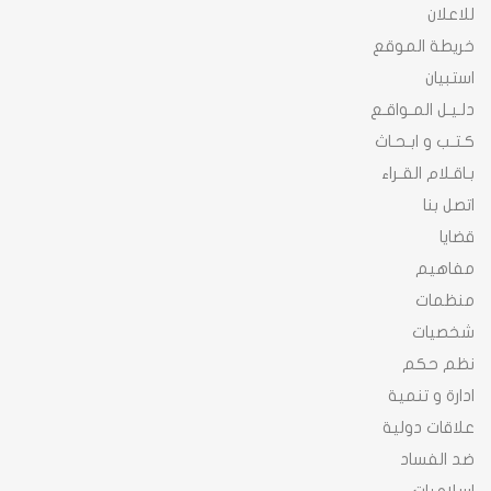
للاعلان
خريطة الموقع
استبيان
دلـيـل المـواقـع
كـتـب و ابـحـاث
بـاقـلام القـراء
اتصل بنا
قضايا
مفاهيم
منظمات
شخصيات
نظم حكم
ادارة و تنمية
علاقات دولية
ضد الفساد