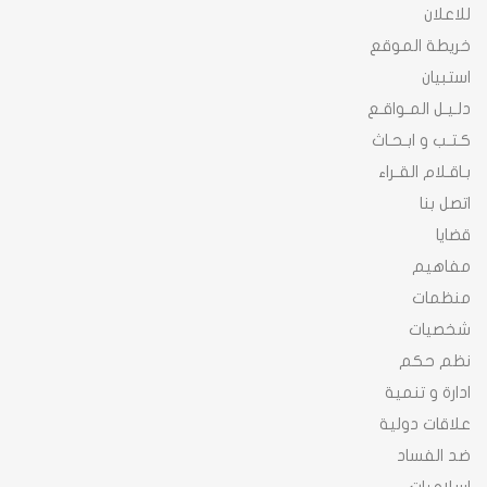
للاعلان
خريطة الموقع
استبيان
دلـيـل المـواقـع
كـتـب و ابـحـاث
بـاقـلام القـراء
اتصل بنا
قضايا
مفاهيم
منظمات
شخصيات
نظم حكم
ادارة و تنمية
علاقات دولية
ضد الفساد