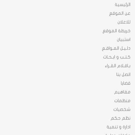
الرئيسية
عن الموقع
للاعلان
خريطة الموقع
استبيان
دلـيـل المـواقـع
كـتـب و ابـحـاث
بـاقـلام القـراء
اتصل بنا
قضايا
مفاهيم
منظمات
شخصيات
نظم حكم
ادارة و تنمية