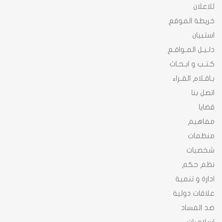
للاعلان
خريطة الموقع
استبيان
دلـيـل المـواقـع
كـتـب و ابـحـاث
بـاقـلام القـراء
اتصل بنا
قضايا
مفاهيم
منظمات
شخصيات
نظم حكم
ادارة و تنمية
علاقات دولية
ضد الفساد