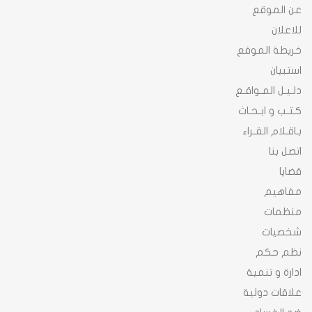
عن الموقع
للاعلان
خريطة الموقع
استبيان
دلـيـل المـواقـع
كـتـب و ابـحـاث
بـاقـلام القـراء
اتصل بنا
قضايا
مفاهيم
منظمات
شخصيات
نظم حكم
ادارة و تنمية
علاقات دولية