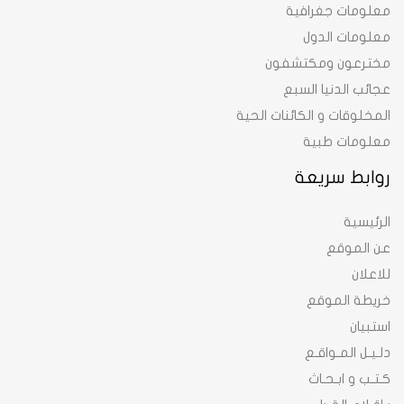
معلومات جغرافية
معلومات الدول
مخترعون ومكتشفون
عجائب الدنيا السبع
المخلوقات و الكائنات الحية
معلومات طبية
روابط سريعة
الرئيسية
عن الموقع
للاعلان
خريطة الموقع
استبيان
دلـيـل المـواقـع
كـتـب و ابـحـاث