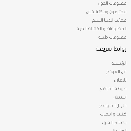
معلومات الدول
مخترعون ومكتشفون
عجائب الدنيا السبع
المخلوقات و الكائنات الحية
معلومات طبية
روابط سريعة
الرئيسية
عن الموقع
للاعلان
خريطة الموقع
استبيان
دلـيـل المـواقـع
كـتـب و ابـحـاث
بـاقـلام القـراء