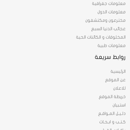
معلومات جغرافية
معلومات الدول
مخترعون ومكتشفون
عجائب الدنيا السبع
المخلوقات و الكائنات الحية
معلومات طبية
روابط سريعة
الرئيسية
عن الموقع
للاعلان
خريطة الموقع
استبيان
دلـيـل المـواقـع
كـتـب و ابـحـاث