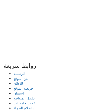
روابط سريعة
الرئيسية
عن الموقع
للاعلان
خريطة الموقع
استبيان
دلـيـل المـواقـع
كـتـب و ابـحـاث
بـاقـلام القـراء