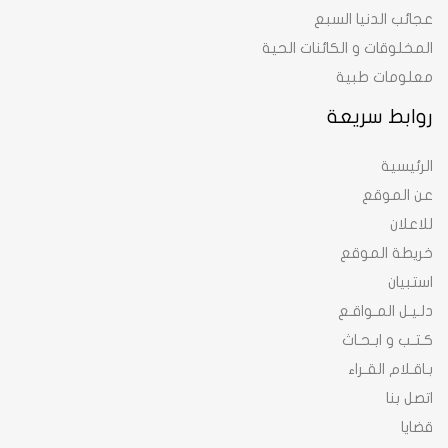
عجائب الدنيا السبع
المخلوقات و الكائنات الحية
معلومات طبية
روابط سريعة
الرئيسية
عن الموقع
للاعلان
خريطة الموقع
استبيان
دلـيـل المـواقـع
كـتـب و ابـحـاث
بـاقـلام القـراء
اتصل بنا
قضايا