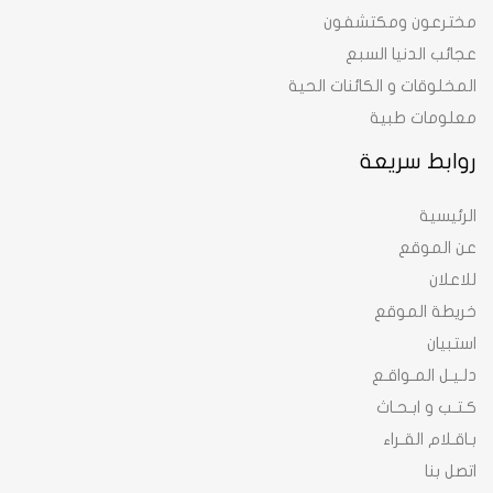
مخترعون ومكتشفون
عجائب الدنيا السبع
المخلوقات و الكائنات الحية
معلومات طبية
روابط سريعة
الرئيسية
عن الموقع
للاعلان
خريطة الموقع
استبيان
دلـيـل المـواقـع
كـتـب و ابـحـاث
بـاقـلام القـراء
اتصل بنا