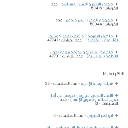
معنى اليسار و اليمين بالسياسة
- عدد
القراءات : 50416
مفهوم العمران لابن خلدون
- عدد
القراءات : 50044
ما هى البورصة ؟ و كيف تعمل؟ وكيف
تؤثر على الاقتصاد؟
- عدد القراءات : 47747
منظمة الفرانكفونية(مجموعة الدول
الناطقة بالفرنسية)
- عدد القراءات : 47701
الاكثر تعليقا
هيئة الرقابة الإدارية
- عدد التعليقات - 38
اللقاء العربي الاوروبي بتونس من أجل
تعزيز السلام وحقوق الإنسان
- عدد
التعليقات - 13
ابو العز الحريرى
- عدد التعليقات - 10
الموجة الرابعة للتحول الديمقراطي: رياح