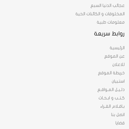
عجائب الدنيا السبع
المخلوقات و الكائنات الحية
معلومات طبية
روابط سريعة
الرئيسية
عن الموقع
للاعلان
خريطة الموقع
استبيان
دلـيـل المـواقـع
كـتـب و ابـحـاث
بـاقـلام القـراء
اتصل بنا
قضايا