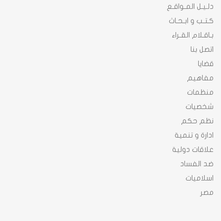
دلـيـل المـواقـع
كـتـب و ابـحـاث
بـاقـلام القـراء
اتصل بنا
قضايا
مفاهيم
منظمات
شخصيات
نظم حكم
ادارة و تنمية
علاقات دولية
ضد الفساد
اسلاميات
مصر