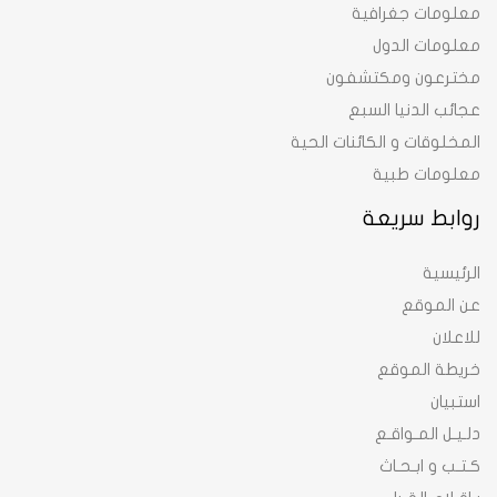
معلومات جغرافية
معلومات الدول
مخترعون ومكتشفون
عجائب الدنيا السبع
المخلوقات و الكائنات الحية
معلومات طبية
روابط سريعة
الرئيسية
عن الموقع
للاعلان
خريطة الموقع
استبيان
دلـيـل المـواقـع
كـتـب و ابـحـاث