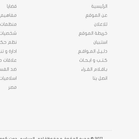
الرئيسية
قضايا
عن الموقع
مفاهيم
للاعلان
منظمات
خريطة الموقع
شخصيات
استبيان
نظم حك
دلـيـل المـواقـع
ادارة و ت
كـتـب و ابـحـاث
علاقات د
بـاقـلام القـراء
ضد الفسا
اتصل بنا
اسلاميات
مصر
2011 © جميع الحقوق محفوظة لدى السياسى دوت كوم دوت كوم