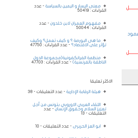
معنى اليسار و اليمين بالسياسة
- عدد
ــــــــل
القراءات : 50419
مفهوم العمران لابن خلدون
- عدد
القراءات : 50044
عمود
ما هى البورصة ؟ و كيف تعمل؟ وكيف
تؤثر على الاقتصاد؟
- عدد القراءات : 47750
ــــــــل
منظمة الفرانكفونية(مجموعة الدول
الناطقة بالفرنسية)
- عدد القراءات : 47703
الاكثر تعليقا
هيئة الرقابة الإدارية
- عدد التعليقات - 38
اللقاء العربي الاوروبي بتونس من أجل
تعزيز السلام وحقوق الإنسان
- عدد
التعليقات - 13
ابو العز الحريرى
- عدد التعليقات - 10