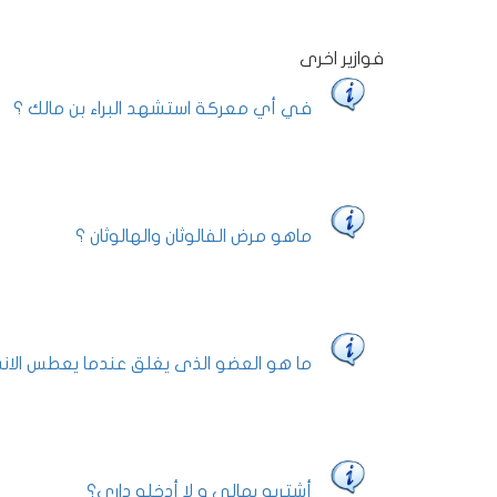
فوازير اخرى
في أي معركة استشهد البراء بن مالك ؟
ماهو مرض الفالوثان والهالوثان ؟
ما هو العضو الذى يغلق عندما يعطس الانس
أشتريه بمالي و لا أدخله داري؟