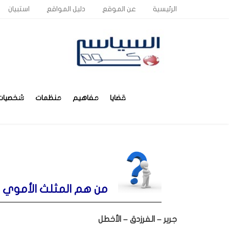
الرئيسية
عن الموقع
دليل المواقع
استبيان
قضايا
مفاهيم
منظمات
شخصيات
من هم المثلث الأموي 
جرير – الفرزدق – الأخطل