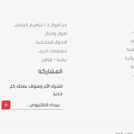
من اقوال د./ ابراهيم الفقى
اقوال وامثال
م
الاحوال الشخصية
نمية
معلومات اخرى
ولية
ترفية - فوازير
د
المشاركة
اشترك الآن وسوف يصلك كل
جديد