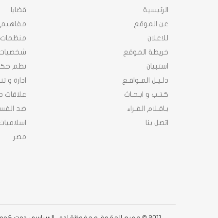
الرئيسية
قضايا
عن الموقع
مفاهيم
للاعلان
منظمات
خريطة الموقع
شخصيات
استبيان
نظم حك
دلـيـل المـواقـع
ادارة و ت
كـتـب و ابـحـاث
علاقات د
بـاقـلام القـراء
ضد الفسا
اتصل بنا
اسلاميات
مصر
2011 © جميع الحقوق محفوظة لدى السياسى دوت كوم دوت كوم