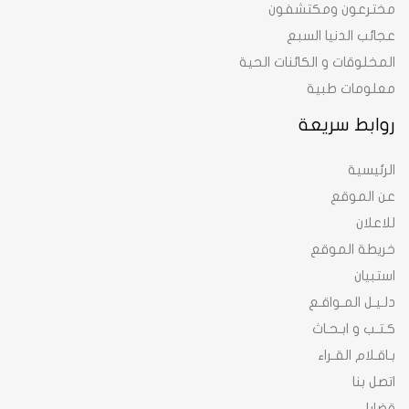
مخترعون ومكتشفون
عجائب الدنيا السبع
المخلوقات و الكائنات الحية
معلومات طبية
روابط سريعة
الرئيسية
عن الموقع
للاعلان
خريطة الموقع
استبيان
دلـيـل المـواقـع
كـتـب و ابـحـاث
بـاقـلام القـراء
اتصل بنا
قضايا