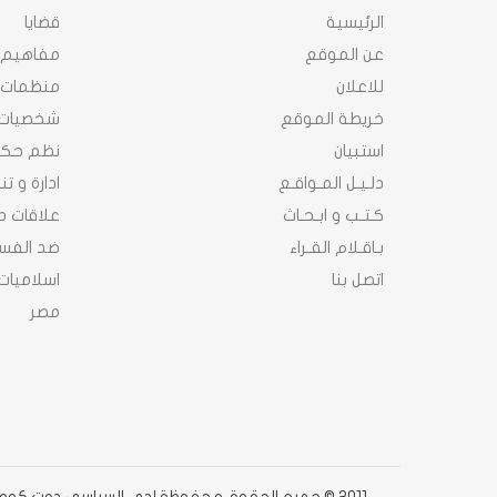
الرئيسية
قضايا
عن الموقع
مفاهيم
للاعلان
منظمات
خريطة الموقع
شخصيات
استبيان
نظم حك
دلـيـل المـواقـع
ادارة و ت
كـتـب و ابـحـاث
علاقات د
بـاقـلام القـراء
ضد الفسا
اتصل بنا
اسلاميات
مصر
2011 © جميع الحقوق محفوظة لدى السياسى دوت كوم دوت كوم