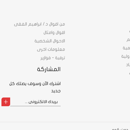
من اقوال د./ ابراهيم الفقى
اقوال وامثال
م
الاحوال الشخصية
نمية
معلومات اخرى
ولية
ترفية - فوازير
د
المشاركة
اشترك الآن وسوف يصلك كل
جديد