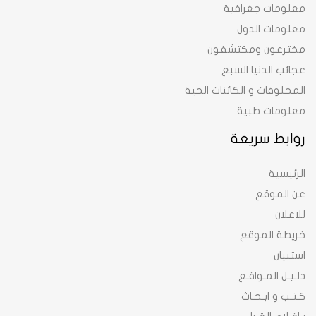
معلومات جغرافية
معلومات الدول
مخترعون ومكتشفون
عجائب الدنيا السبع
المخلوقات و الكائنات الحية
معلومات طبية
روابط سريعة
الرئيسية
عن الموقع
للاعلان
خريطة الموقع
استبيان
دلـيـل المـواقـع
كـتـب و ابـحـاث