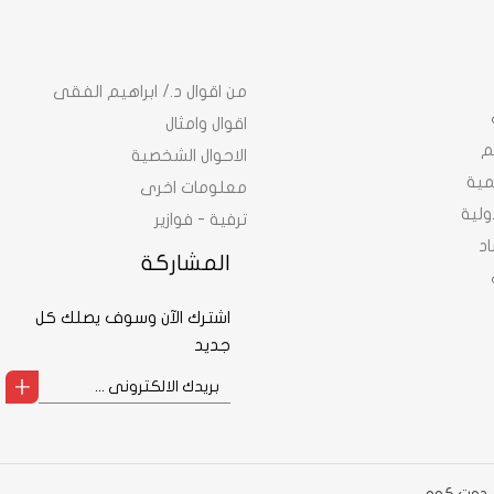
من اقوال د./ ابراهيم الفقى
اقوال وامثال
م
الاحوال الشخصية
نمية
معلومات اخرى
ولية
ترفية - فوازير
د
المشاركة
اشترك الآن وسوف يصلك كل
جديد