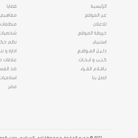
الرئيسية
قضايا
عن الموقع
مفاهيم
للاعلان
منظمات
خريطة الموقع
شخصيات
استبيان
نظم حك
دلـيـل المـواقـع
ادارة و ت
كـتـب و ابـحـاث
علاقات د
بـاقـلام القـراء
ضد الفسا
اتصل بنا
اسلاميات
مصر
2011 © جميع الحقوق محفوظة لدى السياسى دوت كوم دوت كوم