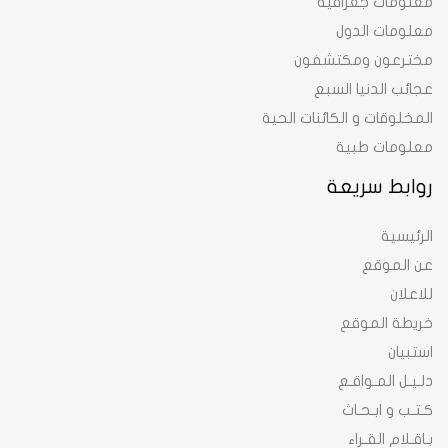
معلومات جغرافية
معلومات الدول
مخترعون ومكتشفون
عجائب الدنيا السبع
المخلوقات و الكائنات الحية
معلومات طبية
روابط سريعة
الرئيسية
عن الموقع
للاعلان
خريطة الموقع
استبيان
دلـيـل المـواقـع
كـتـب و ابـحـاث
بـاقـلام القـراء