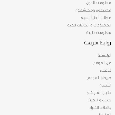
معلومات الدول
مخترعون ومكتشفون
عجائب الدنيا السبع
المخلوقات و الكائنات الحية
معلومات طبية
روابط سريعة
الرئيسية
عن الموقع
للاعلان
خريطة الموقع
استبيان
دلـيـل المـواقـع
كـتـب و ابـحـاث
بـاقـلام القـراء