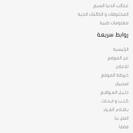
عجائب الدنيا السبع
المخلوقات و الكائنات الحية
معلومات طبية
روابط سريعة
الرئيسية
عن الموقع
للاعلان
خريطة الموقع
استبيان
دلـيـل المـواقـع
كـتـب و ابـحـاث
بـاقـلام القـراء
اتصل بنا
قضايا