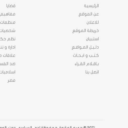
الرئيسية
قضايا
عن الموقع
مفاهيم
للاعلان
منظمات
خريطة الموقع
شخصيات
استبيان
نظم حك
دلـيـل المـواقـع
ادارة و ت
كـتـب و ابـحـاث
علاقات د
بـاقـلام القـراء
ضد الفسا
اتصل بنا
اسلاميات
مصر
2011 © جميع الحقوق محفوظة لدى السياسى دوت كوم دوت كوم