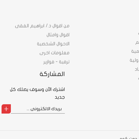
من اقوال د./ ابراهيم الفقى
اقوال وامثال
م
الاحوال الشخصية
نمية
معلومات اخرى
ولية
ترفية - فوازير
د
المشاركة
اشترك الآن وسوف يصلك كل
جديد