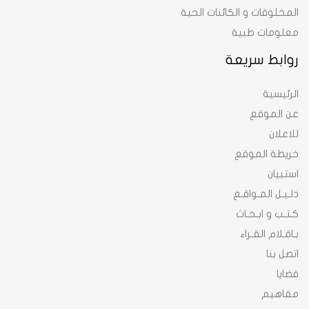
المخلوقات و الكائنات الحية
معلومات طبية
روابط سريعة
الرئيسية
عن الموقع
للاعلان
خريطة الموقع
استبيان
دلـيـل المـواقـع
كـتـب و ابـحـاث
بـاقـلام القـراء
اتصل بنا
قضايا
مفاهيم