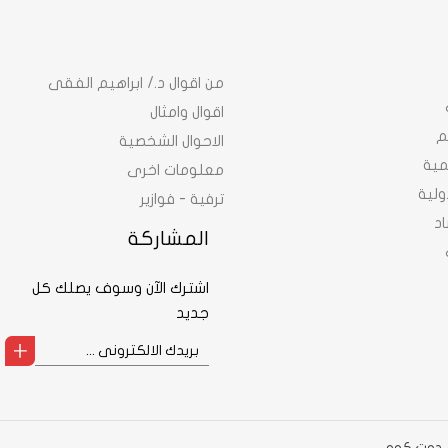
من اقوال د./ ابراهيم الفقى
اقوال وامثال
م
الاحوال الشخصية
نمية
معلومات اخرى
ولية
ترفية - فوازير
د
المشاركة
اشترك الآن وسوف يصلك كل
جديد