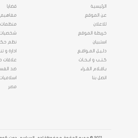
الرئيسية
قضايا
عن الموقع
مفاهيم
للاعلان
منظمات
خريطة الموقع
شخصيات
استبيان
نظم حك
دلـيـل المـواقـع
ادارة و ت
كـتـب و ابـحـاث
علاقات د
بـاقـلام القـراء
ضد الفسا
اتصل بنا
اسلاميات
مصر
2011 © جميع الحقوق محفوظة لدى السياسى دوت كوم دوت كوم