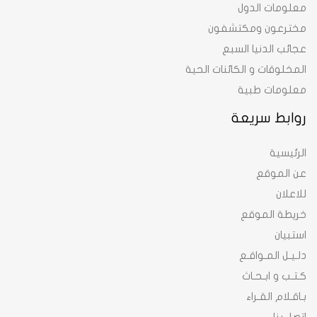
معلومات الدول
مخترعون ومكتشفون
عجائب الدنيا السبع
المخلوقات و الكائنات الحية
معلومات طبية
روابط سريعة
الرئيسية
عن الموقع
للاعلان
خريطة الموقع
استبيان
دلـيـل المـواقـع
كـتـب و ابـحـاث
بـاقـلام القـراء