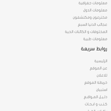
معلومات جغرافية
معلومات الدول
مخترعون ومكتشفون
عجائب الدنيا السبع
المخلوقات و الكائنات الحية
معلومات طبية
روابط سريعة
الرئيسية
عن الموقع
للاعلان
خريطة الموقع
استبيان
دلـيـل المـواقـع
كـتـب و ابـحـاث