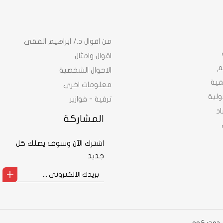
من اقوال د./ ابراهيم الفقى
اقوال وامثال
م
الاحوال الشخصية
نمية
معلومات اخرى
ولية
ترفية - فوازير
د
المشاركة
اشترك الآن وسوف يصلك كل
جديد