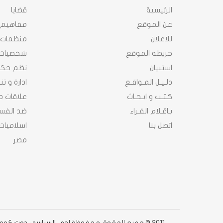
الرئيسية
قضايا
عن الموقع
مفاهيم
للاعلان
منظمات
خريطة الموقع
شخصيات
استبيان
نظم حك
دلـيـل المـواقـع
ادارة و ت
كـتـب و ابـحـاث
علاقات د
بـاقـلام القـراء
ضد الفسا
اتصل بنا
اسلاميات
مصر
2011 © جميع الحقوق محفوظة لدى السياسى دوت كوم دوت كوم