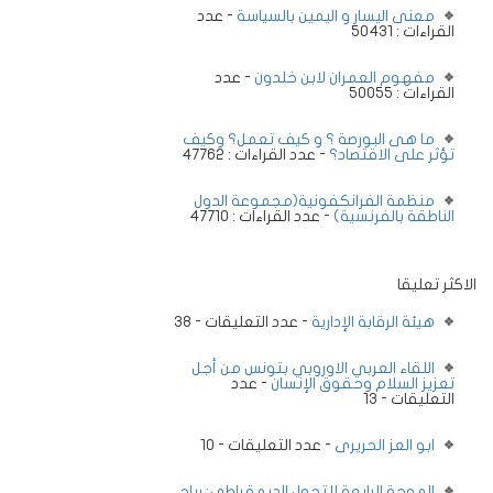
معنى اليسار و اليمين بالسياسة
- عدد
القراءات : 50431
مفهوم العمران لابن خلدون
- عدد
القراءات : 50055
ما هى البورصة ؟ و كيف تعمل؟ وكيف
تؤثر على الاقتصاد؟
- عدد القراءات : 47762
منظمة الفرانكفونية(مجموعة الدول
الناطقة بالفرنسية)
- عدد القراءات : 47710
الاكثر تعليقا
هيئة الرقابة الإدارية
- عدد التعليقات - 38
اللقاء العربي الاوروبي بتونس من أجل
تعزيز السلام وحقوق الإنسان
- عدد
التعليقات - 13
ابو العز الحريرى
- عدد التعليقات - 10
الموجة الرابعة للتحول الديمقراطي: رياح