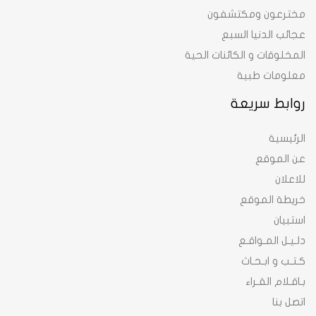
مخترعون ومكتشفون
عجائب الدنيا السبع
المخلوقات و الكائنات الحية
معلومات طبية
روابط سريعة
الرئيسية
عن الموقع
للاعلان
خريطة الموقع
استبيان
دلـيـل المـواقـع
كـتـب و ابـحـاث
بـاقـلام القـراء
اتصل بنا