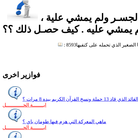
ثلاتة عـبروا جسـرا ، الأول رأى الجسـر ومشى علية ، والثاني رأى الجسـر ولم يمشي علية ،
م يمشي عليه . كيف حصـل ذلك ؟؟
: 8593
فوازير اخرى
 13 حملة ونسخ القرآن الكريم بيده 8 مرات ؟
ايـــــــة الحـــــــــــل
ماهي المعركة التي هزم فيها طومان باي ؟
ايـــــــة الحـــــــــــل