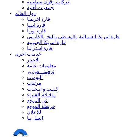
حركات وقوى سياسية
جمعيات أهلية
دول العالم
قارة افريقيا
قارة اسيا
قارة اوربا
قارة امريكا الشمالية والوسطى والبحر الكاريبى
قارة امريكا الجنوبية
قارة استراليا
خدمات اخرى
الاخبار
معلومات عامة
ترفية - فوازير
البومات
مرئيات
كـتـب و ابـحـاث
بـاقـلام القـراء
عن الموقع
خريطة الموقع
للاعلان
اتصل بنا