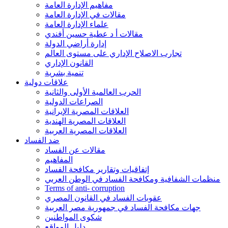
مفاهيم الإدارة العامة
مقالات في الإدارة العامة
علماء الإدارة العامة
مقالات أ د عطية حسين أفندي
إدارة أراضي الدولة
تجارب الاصلاح الإداري على مستوى العالم
القانون الإداري
تنمية بشرية
علاقات دولية
الحرب العالمية الأولى والثانية
الصراعات الدولية
العلاقات المصرية الإيرانية
العلاقات المصرية الهندية
العلاقات المصرية العربية
ضد الفساد
مقالات عن الفساد
المفاهيم
إتفاقيات وتقارير مكافحة الفساد
منظمات الشفافية ومكافحة الفساد في الوطن العربي
Terms of anti- corruption
عقوبات الفساد في القانون المصري
جهات مكافحة الفساد في جمهورية مصر العربية
شكوى المواطنين
دليل المواقع