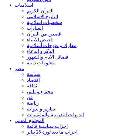
اسلاميات
القرأن الكريم
التاريخ الاسلامى
شخصيات اسلامية
العبادات
قصص من القرأن
قصص الانبياء
معارك و فتوحات اسلامية
الذكر و الدعاء
فضائل الايام والشهور
معلومات دينية
مصر
سياسة
اقتصاد
ثقافة
مجتمع و ناس
فن
رياضة
تقارير و ندوات
الدورات التدريبية والمؤتمرات
المجتمع المدنى
احزاب سياسية قائمة
احزاب ما بعد ثورة 25 يناير