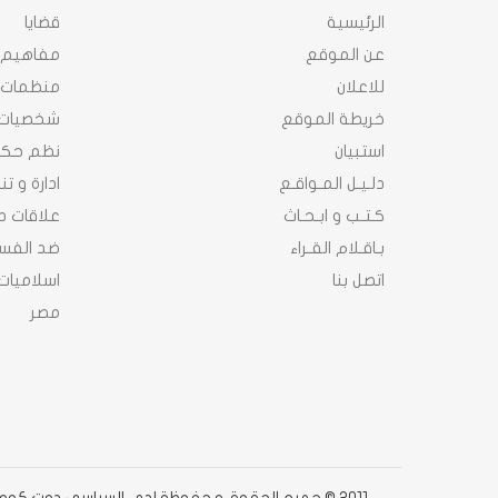
الرئيسية
قضايا
عن الموقع
مفاهيم
للاعلان
منظمات
خريطة الموقع
شخصيات
استبيان
نظم حك
دلـيـل المـواقـع
ادارة و ت
كـتـب و ابـحـاث
علاقات د
بـاقـلام القـراء
ضد الفسا
اتصل بنا
اسلاميات
مصر
2011 © جميع الحقوق محفوظة لدى السياسى دوت كوم دوت كوم