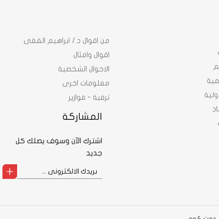
من اقوال د./ ابراهيم الفقى
اقوال وامثال
م
الاحوال الشخصية
نمية
معلومات اخرى
ولية
ترفية - فوازير
د
المشاركة
اشترك الآن وسوف يصلك كل
جديد