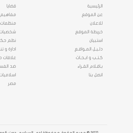
الرئيسية
قضايا
عن الموقع
مفاهيم
للاعلان
منظمات
خريطة الموقع
شخصيات
استبيان
نظم حك
دلـيـل المـواقـع
ادارة و ت
كـتـب و ابـحـاث
علاقات د
بـاقـلام القـراء
ضد الفسا
اتصل بنا
اسلاميات
مصر
2011 © جميع الحقوق محفوظة لدى السياسى دوت كوم دوت كوم