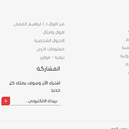
من اقوال د./ ابراهيم الفقى
اقوال وامثال
م
الاحوال الشخصية
نمية
معلومات اخرى
ولية
ترفية - فوازير
د
المشاركة
اشترك الآن وسوف يصلك كل
جديد