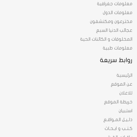
معلومات جغرافية
معلومات الدول
مخترعون ومكتشفون
عجائب الدنيا السبع
المخلوقات و الكائنات الحية
معلومات طبية
روابط سريعة
الرئيسية
عن الموقع
للاعلان
خريطة الموقع
استبيان
دلـيـل المـواقـع
كـتـب و ابـحـاث