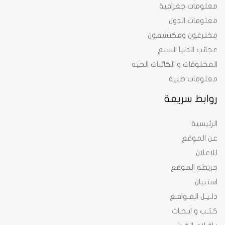
معلومات جغرافية
معلومات الدول
مخترعون ومكتشفون
عجائب الدنيا السبع
المخلوقات و الكائنات الحية
معلومات طبية
روابط سريعة
الرئيسية
عن الموقع
للاعلان
خريطة الموقع
استبيان
دلـيـل المـواقـع
كـتـب و ابـحـاث