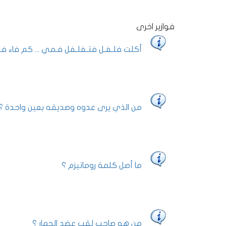
فوازير اخرى
أكلت فلـفـل فتـفلـفل فـمي ... كم فاء ف
من الذي يرى عدوه وصديقه بعين واحدة ؟
ما أصل كلمة روماتيزم ؟
من هو صاحب لقب عضد الحمار ؟