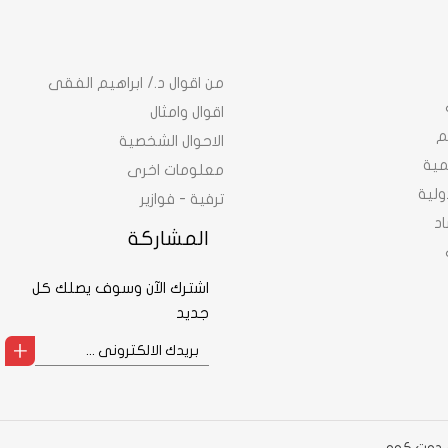
من اقوال د./ ابراهيم الفقى
اقوال وامثال
م
الاحوال الشخصية
نمية
معلومات اخرى
ولية
ترفية - فوازير
د
المشاركة
اشترك الآن وسوف يصلك كل
جديد