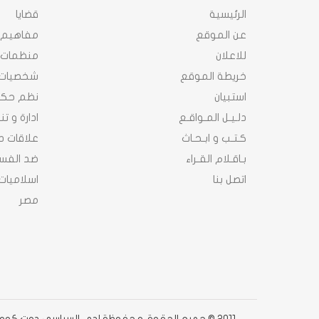
الرئيسية
قضايا
عن الموقع
مفاهيم
للاعلان
منظمات
خريطة الموقع
شخصيات
استبيان
نظم حك
دلـيـل المـواقـع
ادارة و ت
كـتـب و ابـحـاث
علاقات د
بـاقـلام القـراء
ضد الفسا
اتصل بنا
اسلاميات
مصر
2011 © جميع الحقوق محفوظة لدى السياسى دوت كوم دوت كوم