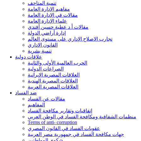
تنمية المتاحف
مفاهيم الإدارة العامة
مقالات في الإدارة العامة
علماء الإدارة العامة
مقالات أ د عطية حسين أفندي
إدارة أراضي الدولة
تجارب الاصلاح الإداري على مستوى العالم
القانون الإداري
تنمية بشرية
علاقات دولية
الحرب العالمية الأولى والثانية
الصراعات الدولية
العلاقات المصرية الإيرانية
العلاقات المصرية الهندية
العلاقات المصرية العربية
ضد الفساد
مقالات عن الفساد
المفاهيم
إتفاقيات وتقارير مكافحة الفساد
منظمات الشفافية ومكافحة الفساد في الوطن العربي
Terms of anti- corruption
عقوبات الفساد في القانون المصري
جهات مكافحة الفساد في جمهورية مصر العربية
شكوى المواطنين