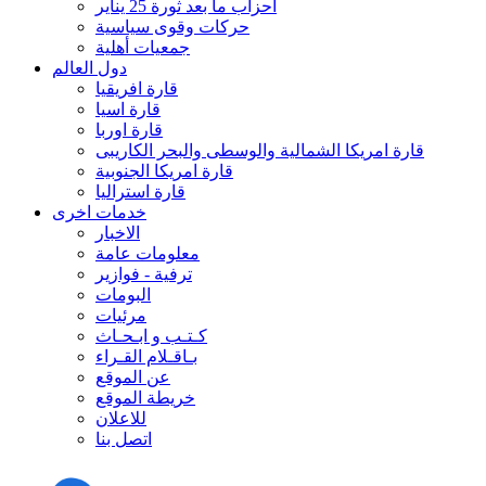
احزاب ما بعد ثورة 25 يناير
حركات وقوى سياسية
جمعيات أهلية
دول العالم
قارة افريقيا
قارة اسيا
قارة اوربا
قارة امريكا الشمالية والوسطى والبحر الكاريبى
قارة امريكا الجنوبية
قارة استراليا
خدمات اخرى
الاخبار
معلومات عامة
ترفية - فوازير
البومات
مرئيات
كـتـب و ابـحـاث
بـاقـلام القـراء
عن الموقع
خريطة الموقع
للاعلان
اتصل بنا