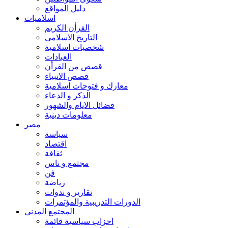
دليل المواقع
اسلاميات
القرأن الكريم
التاريخ الاسلامى
شخصيات اسلامية
العبادات
قصص من القرأن
قصص الانبياء
معارك و فتوحات اسلامية
الذكر و الدعاء
فضائل الايام والشهور
معلومات دينية
مصر
سياسة
اقتصاد
ثقافة
مجتمع و ناس
فن
رياضة
تقارير و ندوات
الدورات التدريبية والمؤتمرات
المجتمع المدنى
احزاب سياسية قائمة