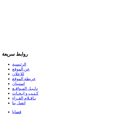
روابط سريعة
الرئيسية
عن الموقع
للاعلان
خريطة الموقع
استبيان
دلـيـل المـواقـع
كـتـب و ابـحـاث
بـاقـلام القـراء
اتصل بنا
قضايا