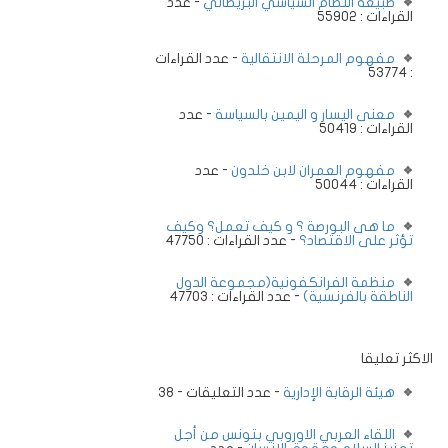
طبيعة النظام السياسي البريطاني
- عدد
القراءات : 55902
مفهوم المرحلة الانتقالية
- عدد القراءات
: 53774
معنى اليسار و اليمين بالسياسة
- عدد
القراءات : 50419
مفهوم العمران لابن خلدون
- عدد
القراءات : 50044
ما هى البورصة ؟ و كيف تعمل؟ وكيف
تؤثر على الاقتصاد؟
- عدد القراءات : 47750
منظمة الفرانكفونية(مجموعة الدول
الناطقة بالفرنسية)
- عدد القراءات : 47703
الاكثر تعليقا
هيئة الرقابة الإدارية
- عدد التعليقات - 38
اللقاء العربي الاوروبي بتونس من أجل