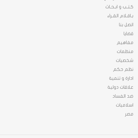
كـتـب و ابـحـاث
بـاقـلام القـراء
اتصل بنا
قضايا
مفاهيم
منظمات
شخصيات
نظم حكم
ادارة و تنمية
علاقات دولية
ضد الفساد
اسلاميات
مصر