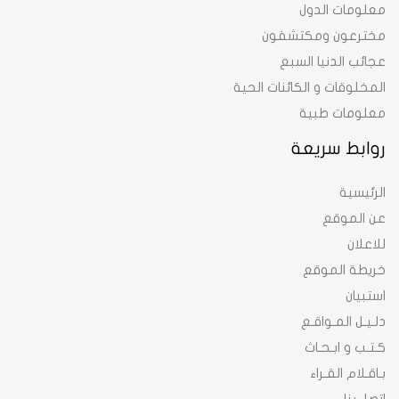
معلومات الدول
مخترعون ومكتشفون
عجائب الدنيا السبع
المخلوقات و الكائنات الحية
معلومات طبية
روابط سريعة
الرئيسية
عن الموقع
للاعلان
خريطة الموقع
استبيان
دلـيـل المـواقـع
كـتـب و ابـحـاث
بـاقـلام القـراء