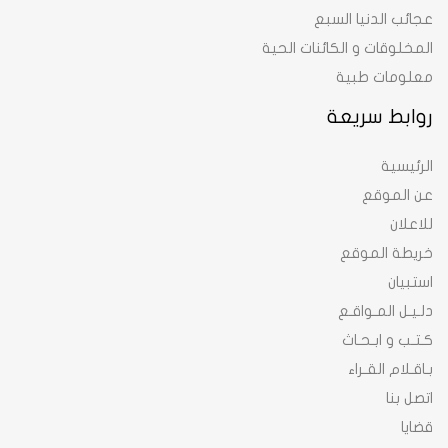
عجائب الدنيا السبع
المخلوقات و الكائنات الحية
معلومات طبية
روابط سريعة
الرئيسية
عن الموقع
للاعلان
خريطة الموقع
استبيان
دلـيـل المـواقـع
كـتـب و ابـحـاث
بـاقـلام القـراء
اتصل بنا
قضايا