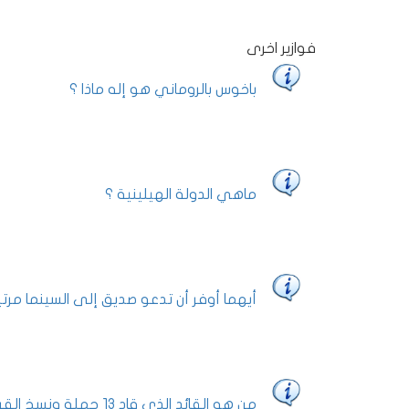
فوازير اخرى
باخوس بالروماني هو إله ماذا ؟
ماهي الدولة الهيلينية ؟
أيهما أوفر أن تدعو صديق إلى السينما مرت
من هو القائد الذي قاد 13 حملة ونسخ القرآن الكريم بيده 8 مرات ؟