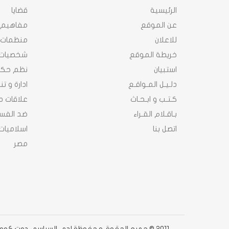
الرئيسية
قضايا
عن الموقع
مفاهيم
للاعلان
منظمات
خريطة الموقع
شخصيات
استبيان
نظم حك
دلـيـل المـواقـع
ادارة و ت
كـتـب و ابـحـاث
علاقات د
بـاقـلام القـراء
ضد الفسا
اتصل بنا
اسلاميات
مصر
2011 © جميع الحقوق محفوظة لدى السياسى دوت كوم دوت كوم