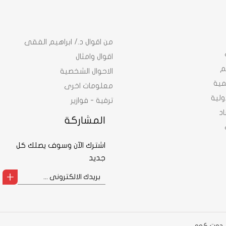
من اقوال د./ ابراهيم الفقى
اقوال وامثال
م
الاحوال الشخصية
نمية
معلومات اخرى
ولية
ترفية - فوازير
د
المشاركة
اشترك الآن وسوف يصلك كل
جديد