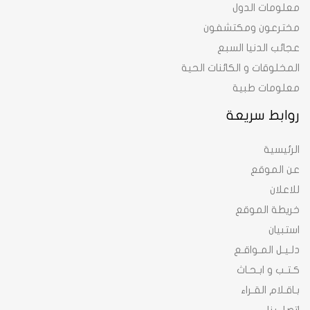
معلومات الدول
مخترعون ومكتشفون
عجائب الدنيا السبع
المخلوقات و الكائنات الحية
معلومات طبية
روابط سريعة
الرئيسية
عن الموقع
للاعلان
خريطة الموقع
استبيان
دلـيـل المـواقـع
كـتـب و ابـحـاث
بـاقـلام القـراء